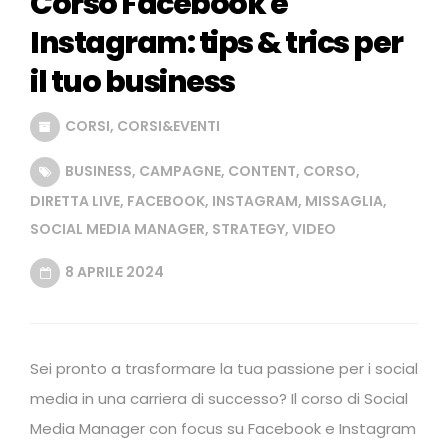
Corso Facebook e
Instagram: tips & trics per
il tuo business
CORSI
,
CORSI&EVENTI
BUSINESS
,
CAMPAGNE
,
CONTENT
,
CORSO
,
DIRETTA LIVE
,
FACEBOOK
,
INSTAGRAM
,
MISSAGLIA
,
SOCIAL MEDIA MANAGER
,
STRATEGY
,
VIDEO
8 APRILE 2024
Sei pronto a trasformare la tua passione per i social
media in una carriera di successo? Il corso di Social
Media Manager con focus su Facebook e Instagram