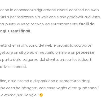
er ha le conoscenze riguardanti diversi contesti del
web
tilizza per realizzare siti web che siano gradevoli alla vista,
dal punto di vista tecnico ed estremamente
facili da
r gli utenti finali
.
etti che mi affascina del web è proprio la sua parte
gettare un sito web e metterlo on line è un
processo
e parte dalle esigenze del cliente, unisce l’estetica, il
ivi e ricercati.
co, dalle risorse a disposizione e soprattutto dagli
che cosa ho bisogno? che cosa voglio dire? quali sono i
…..e anche per Google?