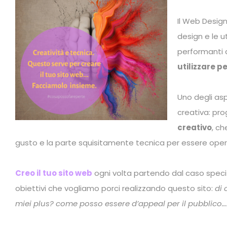
Il Web Design
design
e le u
performanti 
utilizzare pe
Uno degli asp
creativa: pro
creativo
, ch
gusto e la parte squisitamente tecnica per essere operat
Creo il tuo sito web
ogni volta partendo dal caso specifi
obiettivi che vogliamo porci realizzando questo sito:
di 
miei plus? come posso essere d’appeal per il pubblico