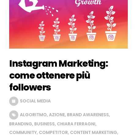
Instagram Marketing:
come ottenere più
followers
SOCIAL MEDIA
ALGORITMO
,
AZIONE
,
BRAND AWARENESS
,
BRANDING
,
BUSINESS
,
CHIARA FERRAGNI
,
COMMUNITY
,
COMPETITOR
,
CONTENT MARKETING
,