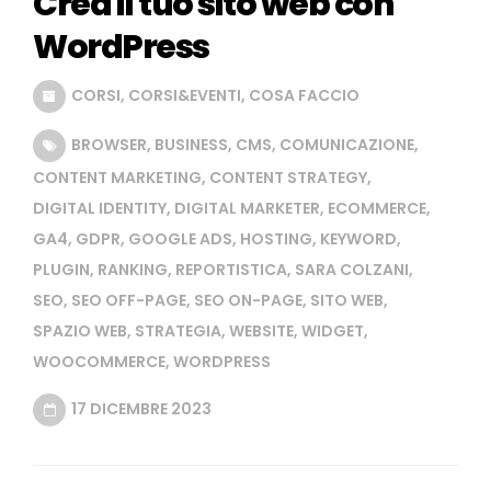
Crea il tuo sito web con
WordPress
CORSI
,
CORSI&EVENTI
,
COSA FACCIO
BROWSER
,
BUSINESS
,
CMS
,
COMUNICAZIONE
,
CONTENT MARKETING
,
CONTENT STRATEGY
,
DIGITAL IDENTITY
,
DIGITAL MARKETER
,
ECOMMERCE
,
GA4
,
GDPR
,
GOOGLE ADS
,
HOSTING
,
KEYWORD
,
PLUGIN
,
RANKING
,
REPORTISTICA
,
SARA COLZANI
,
SEO
,
SEO OFF-PAGE
,
SEO ON-PAGE
,
SITO WEB
,
SPAZIO WEB
,
STRATEGIA
,
WEBSITE
,
WIDGET
,
WOOCOMMERCE
,
WORDPRESS
17 DICEMBRE 2023