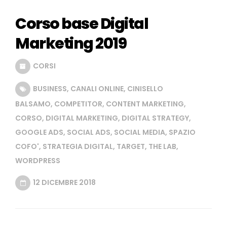
Corso base Digital
Marketing 2019
CORSI
BUSINESS
,
CANALI ONLINE
,
CINISELLO
BALSAMO
,
COMPETITOR
,
CONTENT MARKETING
,
CORSO
,
DIGITAL MARKETING
,
DIGITAL STRATEGY
,
GOOGLE ADS
,
SOCIAL ADS
,
SOCIAL MEDIA
,
SPAZIO
COFO'
,
STRATEGIA DIGITAL
,
TARGET
,
THE LAB
,
WORDPRESS
12 DICEMBRE 2018