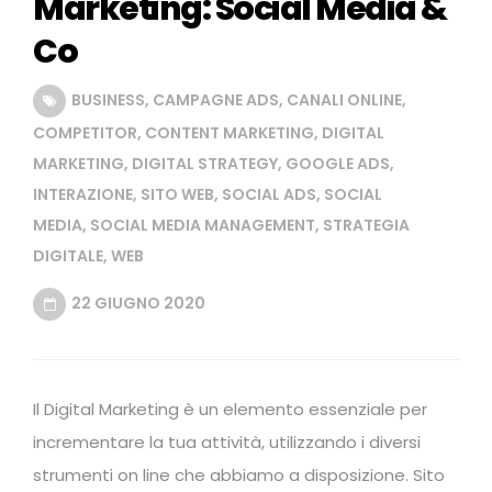
Marketing: Social Media &
Co
BUSINESS
,
CAMPAGNE ADS
,
CANALI ONLINE
,
COMPETITOR
,
CONTENT MARKETING
,
DIGITAL
MARKETING
,
DIGITAL STRATEGY
,
GOOGLE ADS
,
INTERAZIONE
,
SITO WEB
,
SOCIAL ADS
,
SOCIAL
MEDIA
,
SOCIAL MEDIA MANAGEMENT
,
STRATEGIA
DIGITALE
,
WEB
22 GIUGNO 2020
Il Digital Marketing è un elemento essenziale per
incrementare la tua attività, utilizzando i diversi
strumenti on line che abbiamo a disposizione. Sito