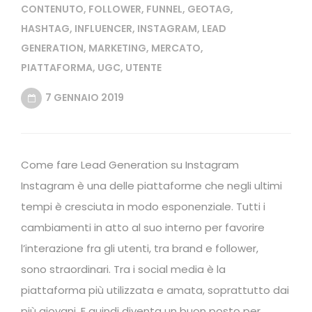
CONTENUTO
,
FOLLOWER
,
FUNNEL
,
GEOTAG
,
HASHTAG
,
INFLUENCER
,
INSTAGRAM
,
LEAD
GENERATION
,
MARKETING
,
MERCATO
,
PIATTAFORMA
,
UGC
,
UTENTE
7 GENNAIO 2019
Come fare Lead Generation su Instagram
Instagram è una delle piattaforme che negli ultimi
tempi è cresciuta in modo esponenziale. Tutti i
cambiamenti in atto al suo interno per favorire
l’interazione fra gli utenti, tra brand e follower,
sono straordinari. Tra i social media è la
piattaforma più utilizzata e amata, soprattutto dai
più giovani. E quindi diventa un buon posto per …