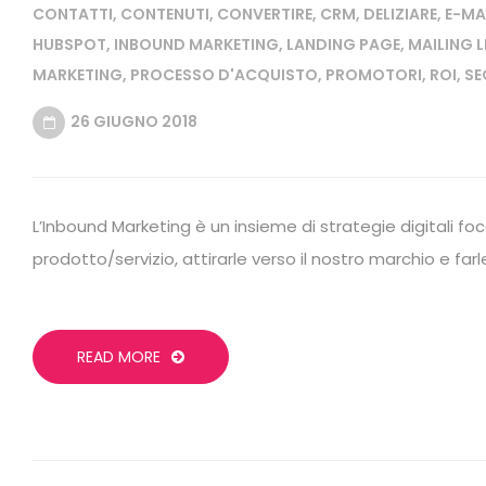
CONTATTI
,
CONTENUTI
,
CONVERTIRE
,
CRM
,
DELIZIARE
,
E-MA
HUBSPOT
,
INBOUND MARKETING
,
LANDING PAGE
,
MAILING L
MARKETING
,
PROCESSO D'ACQUISTO
,
PROMOTORI
,
ROI
,
SE
26 GIUGNO 2018
L’Inbound Marketing è un insieme di strategie digitali fo
prodotto/servizio, attirarle verso il nostro marchio e farle
READ MORE