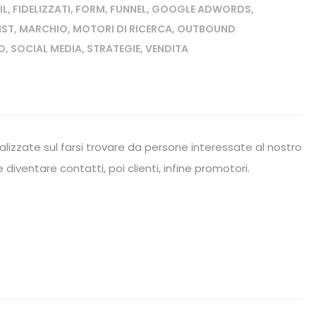
IL
,
FIDELIZZATI
,
FORM
,
FUNNEL
,
GOOGLE ADWORDS
,
IST
,
MARCHIO
,
MOTORI DI RICERCA
,
OUTBOUND
O
,
SOCIAL MEDIA
,
STRATEGIE
,
VENDITA
calizzate sul farsi trovare da persone interessate al nostro
 diventare contatti, poi clienti, infine promotori.