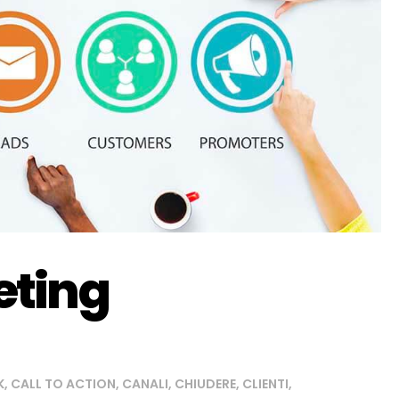
eting
K
,
CALL TO ACTION
,
CANALI
,
CHIUDERE
,
CLIENTI
,