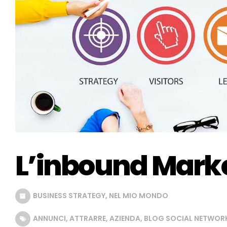
L’inbound Mark
BUSINESS STRATEGY
,
NEL MIO MONDO
ANNUNCI
,
ATTRARRE
,
AZIENDA
,
BLOG SOCIAL NETWOR