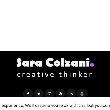
Sara Colzani - Creative Thinker
via Ada Negri, 2 - 20092 Cinisello Balsamo (MI)
experience. We'll assume you're ok with this, but you can 
C.F. CLZSRA78D65F704R