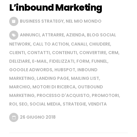
L’inbound Marketing
BUSINESS STRATEGY
,
NEL MIO MONDO
ANNUNCI
,
ATTRARRE
,
AZIENDA
,
BLOG SOCIAL
NETWORK
,
CALL TO ACTION
,
CANALI
,
CHIUDERE
,
CLIENTI
,
CONTATTI
,
CONTENUTI
,
CONVERTIRE
,
CRM
,
DELIZIARE
,
E-MAIL
,
FIDELIZZATI
,
FORM
,
FUNNEL
,
GOOGLE ADWORDS
,
HUBSPOT
,
INBOUND
MARKETING
,
LANDING PAGE
,
MAILING LIST
,
MARCHIO
,
MOTORI DI RICERCA
,
OUTBOUND
MARKETING
,
PROCESSO D'ACQUISTO
,
PROMOTORI
,
ROI
,
SEO
,
SOCIAL MEDIA
,
STRATEGIE
,
VENDITA
26 GIUGNO 2018