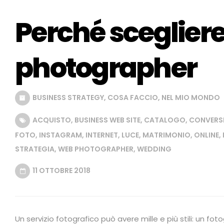
Perché sceglier
photographer
BUSINESS STRATEGY
,
COSA FACCIO
,
NEL MIO MONDO
ACQUISTO
,
BUSINESS WEB SITE
,
CATALOGO
,
CONVERS
FOTO
,
INSTAGRAM
,
INTERNET
,
LUCE
,
MATRIMONIO
,
ONLINE
,
STRATEGIA
,
WEB PHOTOGRAPHER
,
WEDDING
11 OTTOBRE 2018
Un servizio fotografico può avere mille e più stili: un 