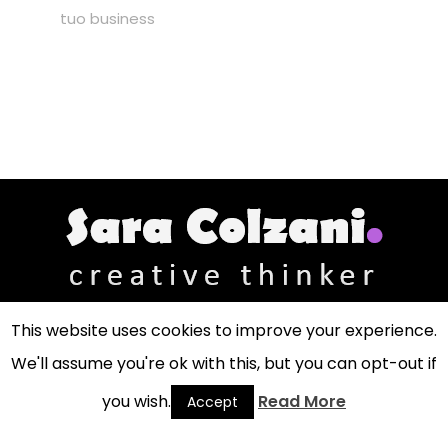
tuo business
This website uses cookies to improve your experience.
We'll assume you're ok with this, but you can opt-out if
Sara Colzani - Creative Thinker
via Ada Negri, 2 - 20092 Cinisello Balsamo (MI)
you wish.
Read More
Accept
C.F. CLZSRA78D65F704R