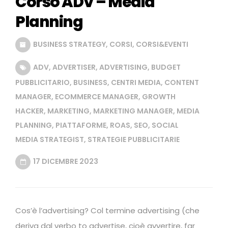
Corso ADV – Media
Planning
BUSINESS STRATEGY
,
CORSI
,
CORSI&EVENTI
ADV
,
ADVERTISER
,
ADVERTISING
,
BUDGET
PUBBLICITARIO
,
BUSINESS
,
CENTRI MEDIA
,
CONTENT
MANAGER
,
ECOMMERCE MANAGER
,
GROWTH
HACKER
,
MARKETING
,
MARKETING MANAGER
,
MEDIA
PLANNING
,
PIATTAFORME
,
ROAS
,
SEO
,
SOCIAL
MEDIA STRATEGIST
,
STRATEGIE PUBBLICITARIE
17 DICEMBRE 2023
Cos’è l’advertising? Col termine advertising (che
deriva dal verbo to advertise, cioè avvertire, far